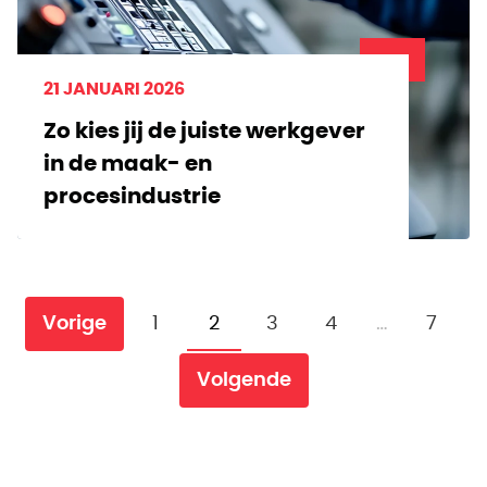
21 JANUARI 2026
Zo kies jij de juiste werkgever
in de maak- en
procesindustrie
…
Vorige
1
2
3
4
7
Volgende