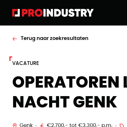
Terug naar zoekresultaten
VACATURE
OPERATOREN 
NACHT GENK
Genk
€2.700,- tot €3.300,- p.m.