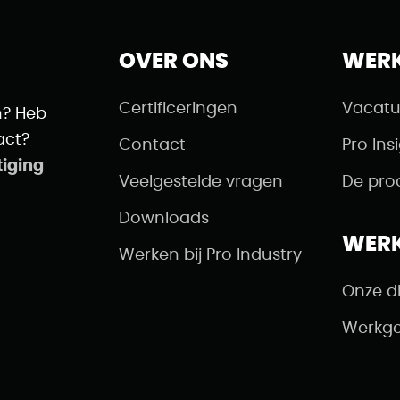
OVER ONS
WER
Certificeringen
Vacatu
n? Heb
act?
Contact
Pro Ins
tiging
Veelgestelde vragen
De pro
Downloads
WER
Werken bij Pro Industry
Onze d
Werkge