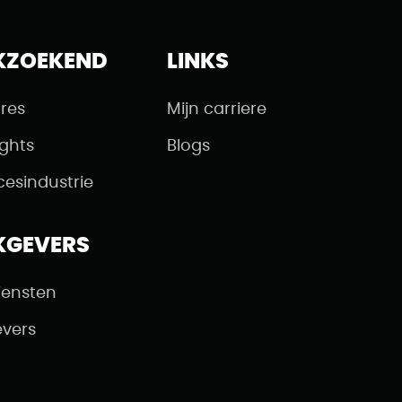
KZOEKEND
LINKS
res
Mijn carriere
ights
Blogs
cesindustrie
KGEVERS
iensten
vers