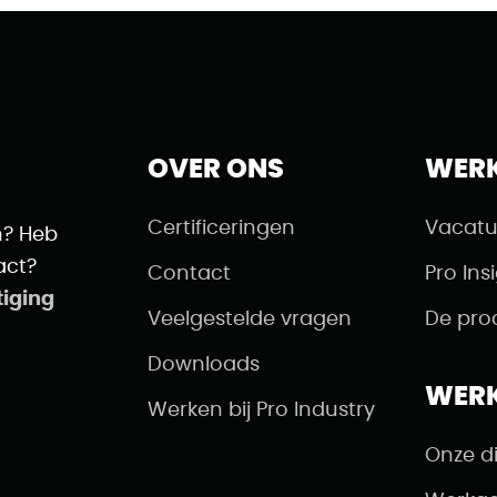
OVER ONS
WER
Certificeringen
Vacatu
n? Heb
act?
Contact
Pro Ins
tiging
Veelgestelde vragen
De pro
Downloads
WER
Werken bij Pro Industry
Onze d