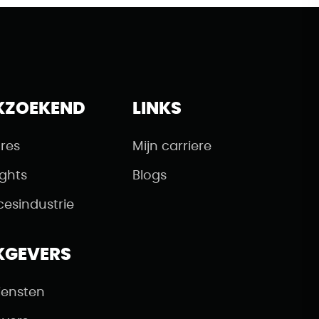
KZOEKEND
LINKS
res
Mijn carriere
ights
Blogs
cesindustrie
KGEVERS
iensten