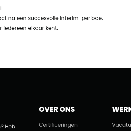
.
act na een succesvolle interim-periode.
r iedereen elkaar kent.
OVER ONS
WER
Certificeringen
Vacatu
n? Heb