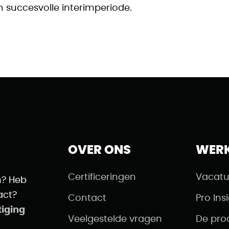
n succesvolle interimperiode.
OVER ONS
WER
Certificeringen
Vacatu
n? Heb
act?
Contact
Pro Ins
tiging
Veelgestelde vragen
De pro