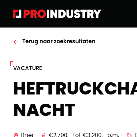
Terug naar zoekresultaten
VACATURE
HEFTRUCKCH
NACHT
Bree
€2.700,- tot €3.200,- p.m.