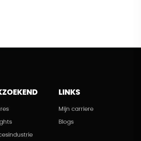
KZOEKEND
LINKS
res
Mijn carriere
ights
Blogs
cesindustrie