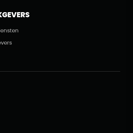
KGEVERS
iensten
vers